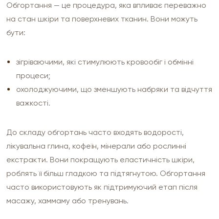
Обгортання — це процедура, яка впливає переважно
на стан шкіри та поверхневих тканин. Вони можуть
бути:
зігріваючими, які стимулюють кровообіг і обмінні
процеси;
охолоджуючими, що зменшують набряки та відчуття
важкості.
До складу обгортань часто входять водорості,
лікувальна глина, кофеїн, мінерали або рослинні
екстракти. Вони покращують еластичність шкіри,
роблять її більш гладкою та підтягнутою. Обгортання
часто використовують як підтримуючий етап після
масажу, хаммаму або тренувань.