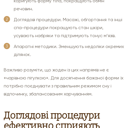
коригують форму тіла, покращують обмін
речовин.
Доглядові процедури. Масажі, обгортання та інші
спа-процедури покращують стан шкіри,
усувають набряки та підтримують тонус м’язів.
Апаратні методики. Зменшують недоліки окремих
ділянок.
Важливо розуміти, що жоден із цих напрямів не є
«чарівною пігулкою». Для досягнення бажаної форми їх
потрібно поєднувати з правильним режимом сну і
відпочинку, збалансованим харчуванням.
Доглядові процедури
ефективно сприяють