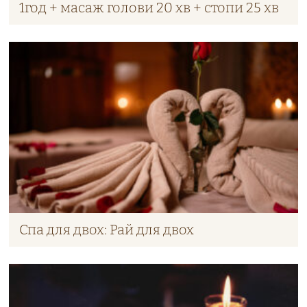
1год + масаж голови 20 хв + стопи 25 хв
Спа для двох: Рай для двох